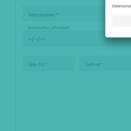
Telefonnummer
*
Mobilnum
Gewünschtes Lieferdatum
Liefer PLZ
*
Lieferort
*