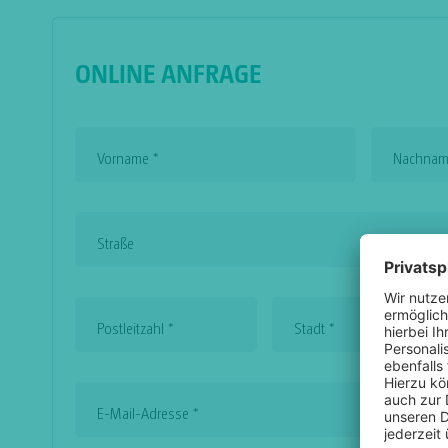
ONLINE ANFRAGE
Vorname
*
Nachna
Straße
Postleitzahl
*
Stadt
*
E-Mail-Adresse
*