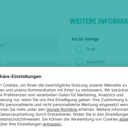
WEITERE INFORMA
Art der Anfrage
me
*
Privat
Gewerblich
Nummer
Bedarf
Baustellentoilette
Party-Toilette
Behindertengerecht
Urinal