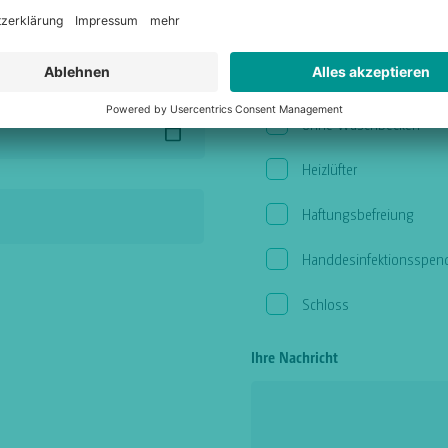
Zubehör
mer für Anlieferung
mit Waschbecken
ohne Waschbecken
Heizlüfter
Haftungsbefreiung
Handdesinfektionsspen
Schloss
Ihre Nachricht