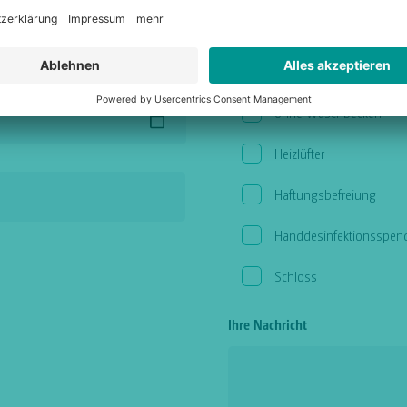
Zubehör
mer für Anlieferung
mit Waschbecken
ohne Waschbecken
Heizlüfter
Haftungsbefreiung
Handdesinfektionsspen
Schloss
Ihre Nachricht