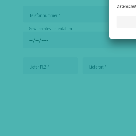
Telefonnummer
*
Mobilnum
Gewünschtes Lieferdatum
Liefer PLZ
*
Lieferort
*