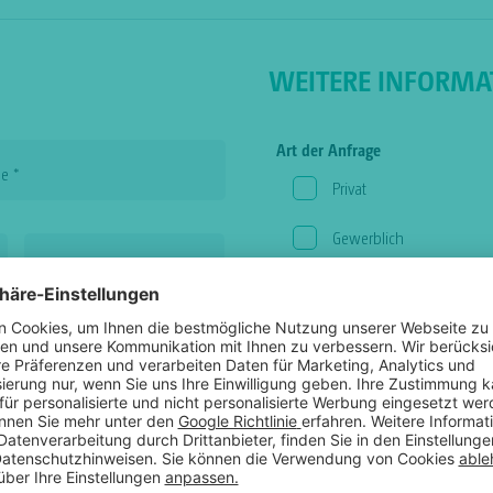
WEITERE INFORMA
Art der Anfrage
me
*
Privat
Gewerblich
Nummer
Bedarf
Baustellentoilette
Party-Toilette
Behindertengerecht
Urinal