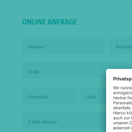
ONLINE ANFRAGE
Vorname
*
Nachna
Straße
Postleitzahl
*
Stadt
*
E-Mail-Adresse
*